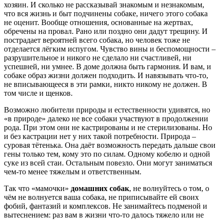
хозяин. И сколько не рассказывай знакомым и незнакомым,
что вся жизнь и быт подчинены собаке, ничего этого собака
не оценит. Вообще отношения, основанные на жертвах,
обречены на провал. Рано или поздно они дадут трещину. И
пострадает вероятней всего собака, но человек тоже не
отделается лёгким испугом. Чувство вины и беспомощности –
разрушительное и никого не сделало ни счастливей, ни
успешней, ни умнее. В доме должна быть гармония. И вам, и
собаке образ жизни должен подходить. И навязывать что-то,
не вписывающееся в эти рамки, никто никому не должен. В
том числе и щенков.
Возможно любители природы и естественности удивятся, но
«в природе» далеко не все собаки участвуют в продолжении
рода. При этом они не кастрированы и не стерилизованы. Но
и без кастрации нет у них такой потребности. Природа –
суровая тётенька. Она даёт возможность передать дальше свои
гены только тем, кому это по силам. Одному кобелю и одной
суке из всей стаи. Остальным повезло. Они могут заниматься
чем-то менее тяжелым и ответственным.
Так что «мамочки»
домашних собак
, не волнуйтесь о том, о
чём не волнуется ваша собака, не приписывайте ей своих
фобий, фантазий и комплексов. Не занимайтесь подменой и
вытеснением: раз вам в жизни что-то далось тяжело или не