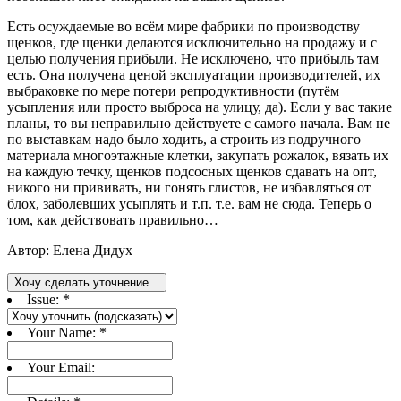
Есть осуждаемые во всём мире фабрики по производству
щенков, где щенки делаются исключительно на продажу и с
целью получения прибыли. Не исключено, что прибыль там
есть. Она получена ценой эксплуатации производителей, их
выбраковке по мере потери репродуктивности (путём
усыпления или просто выброса на улицу, да). Если у вас такие
планы, то вы неправильно действуете с самого начала. Вам не
по выставкам надо было ходить, а строить из подручного
материала многоэтажные клетки, закупать рожалок, вязать их
на каждую течку, щенков подсосных щенков сдавать на опт,
никого ни прививать, ни гонять глистов, не избавляться от
блох, заболевших усыплять и т.п. т.е. вам не сюда. Теперь о
том, как действовать правильно…
Автор: Елена Дидух
Хочу сделать уточнение...
Issue:
*
Your Name:
*
Your Email: