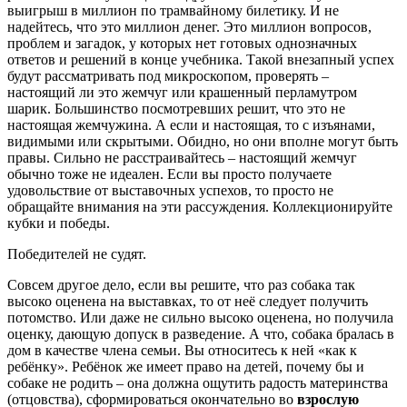
выигрыш в миллион по трамвайному билетику. И не
надейтесь, что это миллион денег. Это миллион вопросов,
проблем и загадок, у которых нет готовых однозначных
ответов и решений в конце учебника. Такой внезапный успех
будут рассматривать под микроскопом, проверять –
настоящий ли это жемчуг или крашенный перламутром
шарик. Большинство посмотревших решит, что это не
настоящая жемчужина. А если и настоящая, то с изъянами,
видимыми или скрытыми. Обидно, но они вполне могут быть
правы. Сильно не расстраивайтесь – настоящий жемчуг
обычно тоже не идеален. Если вы просто получаете
удовольствие от выставочных успехов, то просто не
обращайте внимания на эти рассуждения. Коллекционируйте
кубки и победы.
Победителей не судят.
Совсем другое дело, если вы решите, что раз собака так
высоко оценена на выставках, то от неё следует получить
потомство. Или даже не сильно высоко оценена, но получила
оценку, дающую допуск в разведение. А что, собака бралась в
дом в качестве члена семьи. Вы относитесь к ней «как к
ребёнку». Ребёнок же имеет право на детей, почему бы и
собаке не родить – она должна ощутить радость материнства
(отцовства), сформироваться окончательно во
взрослую