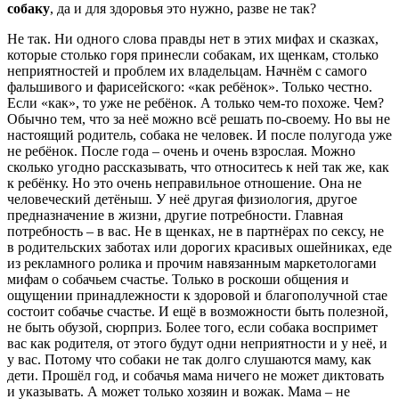
собаку
, да и для здоровья это нужно, разве не так?
Не так. Ни одного слова правды нет в этих мифах и сказках,
которые столько горя принесли собакам, их щенкам, столько
неприятностей и проблем их владельцам. Начнём с самого
фальшивого и фарисейского: «как ребёнок». Только честно.
Если «как», то уже не ребёнок. А только чем-то похоже. Чем?
Обычно тем, что за неё можно всё решать по-своему. Но вы не
настоящий родитель, собака не человек. И после полугода уже
не ребёнок. После года – очень и очень взрослая. Можно
сколько угодно рассказывать, что относитесь к ней так же, как
к ребёнку. Но это очень неправильное отношение. Она не
человеческий детёныш. У неё другая физиология, другое
предназначение в жизни, другие потребности. Главная
потребность – в вас. Не в щенках, не в партнёрах по сексу, не
в родительских заботах или дорогих красивых ошейниках, еде
из рекламного ролика и прочим навязанным маркетологами
мифам о собачьем счастье. Только в роскоши общения и
ощущении принадлежности к здоровой и благополучной стае
состоит собачье счастье. И ещё в возможности быть полезной,
не быть обузой, сюрприз. Более того, если собака воспримет
вас как родителя, от этого будут одни неприятности и у неё, и
у вас. Потому что собаки не так долго слушаются маму, как
дети. Прошёл год, и собачья мама ничего не может диктовать
и указывать. А может только хозяин и вожак. Мама – не