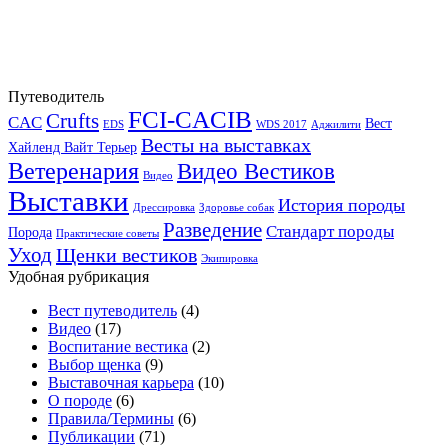
Путеводитель
FCI-CACIB
Crufts
CAC
Вест
EDS
WDS 2017
Аджилити
Весты на выставках
Хайленд Вайт Терьер
Ветеренария
Видео Вестиков
Видео
Выставки
История породы
Дрессировка
Здоровье собак
Разведение
Стандарт породы
Порода
Практические советы
Уход
Щенки вестиков
Экипировка
Удобная рубрикация
Вест путеводитель
(4)
Видео
(17)
Воспитание вестика
(2)
Выбор щенка
(9)
Выставочная карьера
(10)
О породе
(6)
Правила/Термины
(6)
Публикации
(71)