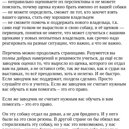
— неправильно оцениваете их перспективы и не можете
пояснить, почему щенка нужно брать именно от вашей собаки
— не можете определить, сможет ли тот, кто захочет взять
вашего щенка, стать ему хорошим владельцем
— не сможете помочь и поддержать нового владельца, т.к.
сами ещё толком не вырастили и свою собаку, и её щенков —
первенцев, понятия не имеете, что может случиться с вашими
щенками у новых неопытных владельцев, как срочно надо
реагировать на разные ситуации, что важно, а что не важно.
Перечень можно продолжать страницами. Разумеется вы
полны добрых намерений и решимости учиться, да ещё если
заводчик оценил то, что выросло из щенка, которого он отдал
вам на диван, а не оставил себе, так же высоко, как и судьи на
выставках, то всё преодолимо, хоть и нелегко. И не быстро.
Если заводчик вас поддержит, полдела сделано. Просто
слушайте его и учитесь. Если же заводчик не считает нужным
вас обучать и вам помогать – это его право.
Если же заводчик не считает нужным вас обучать и вам
помогать – это его право.
Он эту собаку отдал на диван, а не для бридинга. И у него
были на это свои резоны. В другой стране он бы обязал вас
стерилизовать эту собаку, но у нас это невозможно, у нас