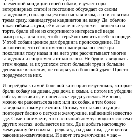
племенной кондиции своей собаки, изучает горы
ветеринарных статей и постоянно обсуждает со своим
заводчиком, совладельцем или наставником, а то и со всеми
тремя сразу, кандидатуры кандидатов на вязку. Да, обычно
такая
собака – сука
, её выставочные успехи – вишенка на
торте, брали её не из спортивного интереса всё везде
выиграть, а для того, чтобы серьёзно заявить о себе в породе.
У этой собаки ценное для бридинга происхождение. Не
исключено, что её потомство планировалось ещё три
поколения тому назад и на него уже рассчитывают многие
заводчики и спортсмены от кинологи. Не будем завидовать
этим людям, за их успехом стоит большой труд и большие
денежные вложения, не говоря уж о большой удаче. Просто
порадуемся за них.
И перейдём к самой большой категории везунчиков, которые
брали собаку на диван, для дома и семьи, а потом их убедили
собаку выставить, и понеслась череда успехов. Не знаю,
можно ли радоваться за них или их собак, а тем более
завидовать такому везению. Потому что такая ситуация
повторяет басню о петухе и жемчужине, найденной известно
где. Сами понимаете, что настоящий жемчуг водится совсем в
других местах, добывается не так. Да и добыть настоящую
жемчужину без изъяна – редкая удача даже там, где водятся
раковины-жемчужницы. И вдруг эта жемчужина у вас –