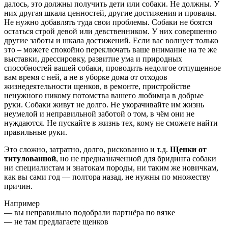
далось, это должны получить дети или собаки. Не должны. У
них другая шкала ценностей, другие достижения и провалы.
Не нужно добавлять туда свои проблемы. Собаки не боятся
остаться строй девой или девственником. У них совершенно
другие заботы и шкала достижений. Если вас волнует только
это – можете спокойно переключать ваше внимание на те же
выставки, дрессировку, развитие ума и природных
способностей вашей собаки, проводить недолгое отпущенное
вам время с ней, а не в уборке дома от отходов
жизнедеятельности щенков, в ремонте, пристройстве
ненужного никому потомства вашего любимца в добрые
руки. Собаки живут не долго. Не укорачивайте им жизнь
неумелой и неправильной заботой о том, в чём они не
нуждаются. Не пускайте в жизнь тех, кому не сможете найти
правильные руки.
Это сложно, затратно, долго, рискованно и т.д.
Щенки от
титулованной
, но не предназначенной для бридинга собаки
ни специалистам и знатокам породы, ни таким же новичкам,
как вы сами год — полтора назад, не нужны по множеству
причин.
Например
— вы неправильно подобрали партнёра по вязке
— не там предлагаете щенков