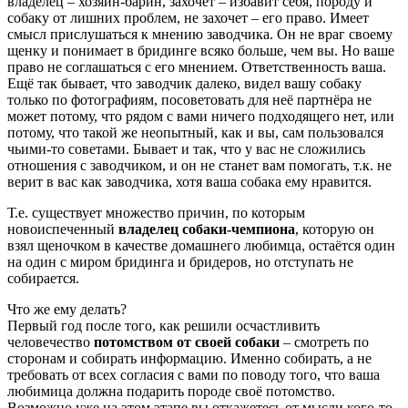
владелец – хозяин-барин, захочет – избавит себя, породу и
собаку от лишних проблем, не захочет – его право. Имеет
смысл прислушаться к мнению заводчика. Он не враг своему
щенку и понимает в бридинге всяко больше, чем вы. Но ваше
право не соглашаться с его мнением. Ответственность ваша.
Ещё так бывает, что заводчик далеко, видел вашу собаку
только по фотографиям, посоветовать для неё партнёра не
может потому, что рядом с вами ничего подходящего нет, или
потому, что такой же неопытный, как и вы, сам пользовался
чьими-то советами. Бывает и так, что у вас не сложились
отношения с заводчиком, и он не станет вам помогать, т.к. не
верит в вас как заводчика, хотя ваша собака ему нравится.
Т.е. существует множество причин, по которым
новоиспеченный
владелец собаки-чемпиона
, которую он
взял щеночком в качестве домашнего любимца, остаётся один
на один с миром бридинга и бридеров, но отступать не
собирается.
Что же ему делать?
Первый год после того, как решили осчастливить
человечество
потомством от своей собаки
– смотреть по
сторонам и собирать информацию. Именно собирать, а не
требовать от всех согласия с вами по поводу того, что ваша
любимица должна подарить породе своё потомство.
Возможно уже на этом этапе вы откажетесь от мысли кого-то