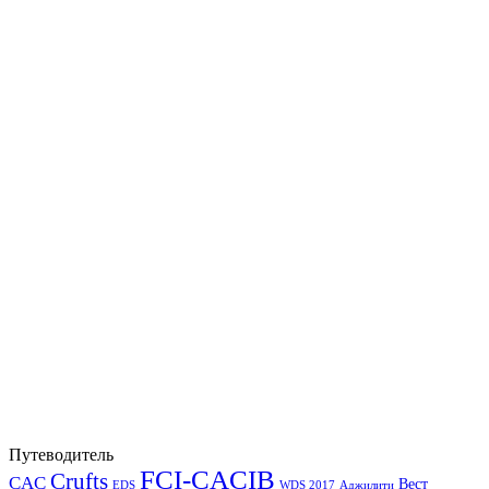
Путеводитель
FCI-CACIB
Crufts
CAC
Вест
EDS
WDS 2017
Аджилити