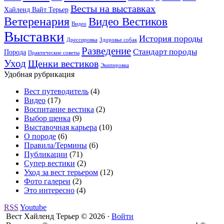
Весты на выставках
Хайленд Вайт Терьер
Ветеренария
Видео Вестиков
Видео
Выставки
История породы
Дрессировка
Здоровье собак
Разведение
Стандарт породы
Порода
Практические советы
Уход
Щенки вестиков
Экипировка
Удобная рубрикация
Вест путеводитель
(4)
Видео
(17)
Воспитание вестика
(2)
Выбор щенка
(9)
Выставочная карьера
(10)
О породе
(6)
Правила/Термины
(6)
Публикации
(71)
Супер вестики
(2)
Уход за вест терьером
(12)
Фото галереи
(2)
Это интересно
(4)
RSS
Youtube
Вест Хайленд Терьер © 2026 ·
Войти