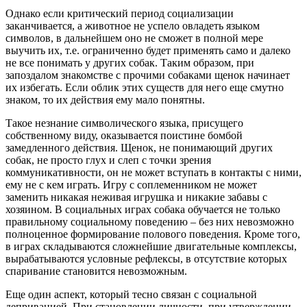
Однако если критический период социализации
заканчивается, а животное не успело овладеть языком
символов, в дальнейшем оно не сможет в полной мере
выучить их, т.е. ограниченно будет применять само и далеко
не все понимать у других собак. Таким образом, при
запоздалом знакомстве с прочими собаками щенок начинает
их избегать. Если облик этих существ для него еще смутно
знаком, то их действия ему мало понятны.
Такое незнание символического языка, присущего
собственному виду, оказывается поистине бомбой
замедленного действия. Щенок, не понимающий других
собак, не просто глух и слеп с точки зрения
коммуникативности, он не может вступать в контакты с ними,
ему не с кем играть. Игру с соплеменником не может
заменить никакая неживая игрушка и никакие забавы с
хозяином. В социальных играх собака обучается не только
правильному социальному поведению
–
без них невозможно
полноценное формирование полового поведения. Кроме того,
в играх складываются сложнейшие двигательные комплексы,
вырабатываются условные рефлексы, в отсутствие которых
спаривание становится невозможным.
Еще один аспект, который тесно связан с социальной
депривацией. При становлении личности, при утверждении