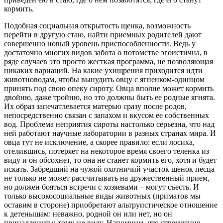
кормить.
Подобная социальная открытость щенка, возможность
перейти в другую стаю, найти приемных родителей дают
совершенно новый уровень приспособленности. Ведь у
достаточно многих видов забота о потомстве эгоистична, в
ряде случаев это просто жесткая программа, не позволяющая
никаких вариаций. На какие ухищрения приходится идти
животноводам, чтобы вынудить овцу с ягненком-
одинцом
принять под свою опеку сироту. Овца вполне может кормить
двойню, даже тройню, но это должны быть ее родные ягнята.
Их образ запечатлевается матерью сразу после родов,
непосредственно связан с запахом и вкусом ее собственных
вод. Проблема неприятия сироты настолько серьезна, что над
ней работают научные лаборатории в разных странах мира. И
овца тут не исключение, а скорее правило: если лосиха,
отелившись, потеряет на некоторое время своего теленка из
виду и он обсохнет, то она не станет кормить его, хотя и будет
искать. Забредший на чужой охотничий участок щенок песца
не только не может рассчитывать на дружественный прием,
но должен бояться встречи с хозяевами
–
могут съесть. И
только высокосоциальные виды животных (приматов мы
оставим в стороне) приобретают альтруистическое отношение
к детенышам: неважно, родной он или нет, но он
принадлежит к тому же виду. Напомним, что стремление