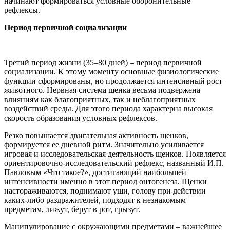
начинают формироваться условные оборонительные
рефлексы.
Период первичной социализации
Третий период жизни (35
–
80 дней)
–
период первичной
социализации. К этому моменту основные физиологические
функции сформированы, но продолжается интенсивный рост
животного. Нервная система щенка весьма подвержена
влияниям как благоприятных, так и неблагоприятных
воздействий среды. Для этого периода характерна высокая
скорость образования условных рефлексов.
Резко повышается двигательная активность щенков,
формируется ее дневной ритм. Значительно усиливается
игровая и исследовательская деятельность щенков. Появляется
ориентировочно-
исследовательский рефлекс, названный И.П.
Павловым «Что такое?», достигающий наибольшей
интенсивности именно в этот период онтогенеза. Щенки
настораживаются, поднимают уши, голову при действии
каких-
либо раздражителей, подходят к незнакомым
предметам, лижут, берут в рот, грызут.
Манипулирование с окружающими предметами
–
важнейшее