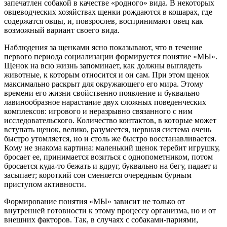
запечатлен собакой в качестве «родного» вида. В некоторых
овцеводческих хозяйствах щенки рождаются в кошарах, где
содержатся овцы, и, повзрослев, воспринимают овец как
возможный вариант своего вида.
Наблюдения за щенками ясно показывают, что в течение
первого периода социализации формируется понятие «МЫ».
Щенок на всю жизнь запоминает, как должны выглядеть
животные, к которым относится и он сам. При этом щенок
максимально раскрыт для окружающего его мира. Этому
времени его жизни свойственно появление и буквально
лавинообразное нарастание двух сложных поведенческих
комплексов: игрового и неразрывно связанного с ним
исследовательского. Количество контактов, в которые может
вступать щенок, велико, разумеется, нервная система очень
быстро утомляется, но и столь же быстро восстанавливается.
Кому не знакома картина: маленький щенок теребит игрушку,
бросает ее, принимается возиться с однопометником, потом
бросается куда-
то бежать и вдруг, буквально на бегу, падает и
засыпает; короткий сон сменяется очередным бурным
приступом активности.
Формирование понятия «МЫ» зависит не только от
внутренней готовности к этому процессу организма, но и от
внешних факторов. Так, в случаях с собаками-
париями,