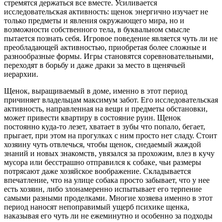
стремятся держаться все вместе. Усиливается
исследовательская активность: щенок энергично изучает не
только предметы и явления окружающего мира, но и
возможности собственного тела, в буквальном смысле
пытается познать себя. Игровое поведение является чуть ли не
преобладающей активностью, приобретая более сложные и
разнообразные формы. Игры становятся соревновательными,
переходят в борьбу и даже драки за место в щенячьей
иерархии.
Щенок, выращиваемый в доме, именно в этот период
причиняет владельцам максимум забот. Его исследовательская
активность, направленная на вещи и предметы обстановки,
может привести квартиру в состояние руин. Щенок
постоянно куда-
то лезет, хватает в зубы что попало, бегает,
прыгает, при этом на прогулках с ним просто нет сладу. Стоит
хозяину чуть отвлечься, чтобы щенок, снедаемый жаждой
знаний и новых знакомств, увязался за прохожим, влез в кучу
мусора или бесстрашно отправился к собаке, чьи размеры
потрясают даже хозяйское воображение. Складывается
впечатление, что на улице собака просто забывает, что у нее
есть хозяин, либо злонамеренно испытывает его терпение
самыми разными проделками. Многие хозяева именно в этот
период наносят непоправимый ущерб психике щенка,
наказывая его чуть ли не ежеминутно и особенно за подходы