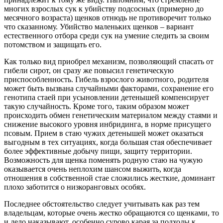
многих взрослых сук к убийству подсосных (примерно до
месячного возраста) щенков отнюдь не противоречит только
что сказанному. Убийство маленьких щенков
–
вариант
естественного отбора среди сук на умение следить за своим
потомством и защищать его.
Как только вид приобрел механизм, позволяющий спасать от
гибели сирот, он сразу же повысил генетическую
приспособленность. Гибель взрослого животного, родителя
может быть вызвана случайными факторами, сохранение его
генотипа стаей при усыновлении детенышей компенсирует
такую случайность. Кроме того, таким образом может
происходить обмен генетическим материалом между стаями и
снижение высокого уровня инбридинга, в норме присущего
псовым. Прием в стаю чужих детенышей может оказаться
выгодным в тех ситуациях, когда большая стая обеспечивает
более эффективные добычу пищи, защиту территории.
Возможность для щенка поменять родную стаю на чужую
оказывается очень неплохим шансом выжить, когда
отношения в собственной стае сложились жесткие, доминант
плохо заботится о низкоранговых особях.
Последнее обстоятельство следует учитывать как раз тем
владельцам, которые очень жестко обращаются со щенками, то
и дело наказывают, особенно сурово карая за подходы к