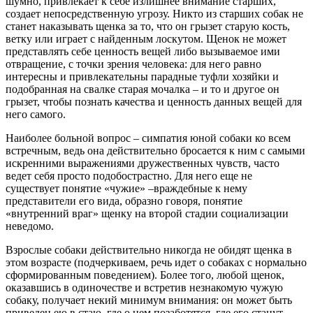
шумно, привлекает к себе излишнее внимание старших,
создает непосредственную угрозу. Никто из старших собак не
станет наказывать щенка за то, что он грызет старую кость,
ветку или играет с найденным лоскутом. Щенок не может
представлять себе ценность вещей либо вызываемое ими
отвращение, с точки зрения человека: для него равно
интересны и привлекательны парадные туфли хозяйки и
подобранная на свалке старая мочалка
–
и то и другое он
грызет, чтобы познать качества и ценность данных вещей для
него самого.
Наиболее больной вопрос
–
симпатия юной собаки ко всем
встречным, ведь она действительно бросается к ним с самыми
искренними выражениями дружественных чувств, часто
ведет себя просто подобострастно. Для него еще не
существует понятие «чужие»
–
враждебные к нему
представители его вида, образно говоря, понятие
«внутренний враг» щенку на второй стадии социализации
неведомо.
Взрослые собаки действительно никогда не обидят щенка в
этом возрасте (подчеркиваем, речь идет о собаках с нормально
сформированным поведением). Более того, любой щенок,
оказавшись в одиночестве и встретив незнакомую чужую
собаку, получает некий минимум внимания: он может быть
приведен ею в стаю, где о нем позаботятся, где его станут