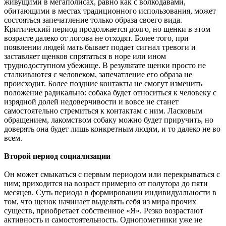
живущими в мегаполисах, равно как с волкодавами,
обитающими в местах традиционного использования, может
состояться запечатление только образа своего вида.
Критический период продолжается долго, но щенки в этом
возрасте далеко от логова не отходят. Более того, при
появлении людей мать бывает подает сигнал тревоги и
заставляет щенков спрятаться в норе или ином
труднодоступном убежище. В результате щенки просто не
сталкиваются с человеком, запечатление его образа не
происходит. Более поздние контакты не смогут изменить
положение радикально: собака будет относиться к человеку с
изрядной долей недоверчивости и вовсе не станет
самостоятельно стремиться к контактам с ним. Ласковым
обращением, лакомством собаку можно будет приручить, но
доверять она будет лишь конкретным людям, и то далеко не во
всем.
Второй период социализации
Он может смыкаться с первым периодом или перекрываться с
ним; приходится на возраст примерно от полутора до пяти
месяцев. Суть периода в формировании индивидуальности в
том, что щенок начинает выделять себя из мира прочих
существ, приобретает собственное «Я». Резко возрастают
активность и самостоятельность. Однопометники уже не