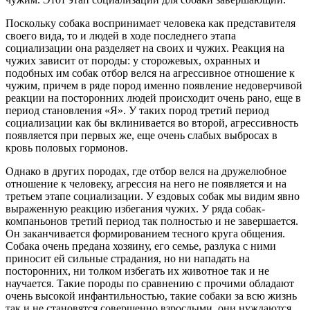
Поскольку собака воспринимает человека как представителя
своего вида, то и людей в ходе последнего этапа
социализации она разделяет на своих и чужих. Реакция на
чужих зависит от породы: у сторожевых, охранных и
подобных им собак отбор велся на агрессивное отношение к
чужим, причем в ряде пород именно появление недоверчивой
реакции на посторонних людей происходит очень рано, еще в
период становления «Я». У таких пород третий период
социализации как бы вклинивается во второй, агрессивность
появляется при первых же, еще очень слабых выбросах в
кровь половых гормонов.
Однако в других породах, где отбор велся на дружелюбное
отношение к человеку, агрессия на него не появляется и на
третьем этапе социализации. У ездовых собак мы видим явно
выраженную реакцию избегания чужих. У ряда собак-
компаньонов третий период так полностью и не завершается.
Он заканчивается формированием тесного круга общения.
Собака очень предана хозяину, его семье, разлука с ними
приносит ей сильные страдания, но ни нападать на
посторонних, ни толком избегать их животное так и не
научается. Такие породы по сравнению с прочими обладают
очень высокой инфантильностью, такие собаки за всю жизнь
так и не становятся совершенно взрослыми, они нуждаются