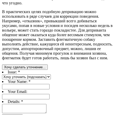
что угодно.
В практических целях подобную депривацию можно
использовать в ряде случаев для коррекции поведения.
Например, «отказник», привыкший всего добиваться
укусами, попав в новые условия и посидев несколько недель в
вольере, может стать гораздо покладистее. Для деприванта
общение может оказаться куда более весомым стимулом, чем
поощрение кормом. Заставить флегматичную собаку
выполнять действие, кажущееся ей неинтересным, подносить,
допустим, аппортировочный предмет, можно, лишив ее
общения. Получая минимум прогулок и внимания хозяина,
флегматик будет готов работать, лишь бы хозяин был с ним.
Хочу сделать уточнение...
Issue:
*
Your Name:
*
Your Email:
Details:
*