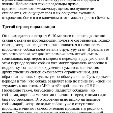
чужим. Добиваются такие владельцы прямо
противоположного желаемому: щенок послушнее не
становится, он ощущает себя в их обществе скованно,
откровенно боится и в конечном итоге может просто сбежать.
Третий период социализации
Он приходится на возраст 6
–
10 месяцев и непосредственно
связан с активно протекающим половым созреванием. Только
сейчас, когда раннее детство заканчивается и начинается
взросление, собака включается в структуру стаи. В результате
это резко осложняет для нее возможность легкой смены
социальных партнеров и мирного перехода в другую стаю. В
этом периоде чужие собаки уже могут проявлять агрессию к
подростку, социальное окружение сужается, количество
дружественных связей оказывается ограниченным, для
образования новых нужны уже особые условия. Суть третьего
периода в том, что собака разделяет мир по признаку «свои» и
«чужие», к понятиям «МЫ» и «Я» добавляется «ОНИ».
Последние также, безусловно, являются собаками, но
собаками, априори могущими причинить вред, с ними надо
быть осторожным. Это особенно явно видно на примере
собак-
парий, когда молодые собаки уже в отсутствие
взрослых начинают самостоятельно проявлять агрессию к
чужим. Этот этап социализации для собаки завершающий.