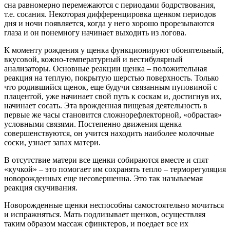
сна равномерно перемежаются с периодами бодрствования,
т.е. сосания. Некоторая дифференцировка щенком периодов
дня и ночи появляется, когда у него хорошо прорезываются
глаза и он понемногу начинает выходить из логова.
К моменту рождения у щенка функционируют обонятельный,
вкусовой, кожно-
температурный и вестибулярный
анализаторы. Основные реакции щенка
–
положительная
реакция на теплую, покрытую шерстью поверхность. Только
что родившийся щенок, еще будучи связанным пуповиной с
плацентой, уже начинает свой путь к соскам и, достигнув их,
начинает сосать. Эта врожденная пищевая деятельность в
первые же часы становится сложнорефлекторной, «обрастая»
условными связями. Постепенно движения щенка
совершенствуются, он учится находить наиболее молочные
соски, узнает запах матери.
В отсутствие матери все щенки собираются вместе и спят
«кучкой»
–
это помогает им сохранять тепло
–
терморегуляция
новорожденных еще несовершенна. Это так называемая
реакция скучивания.
Новорожденные щенки неспособны самостоятельно мочиться
и испражняться. Мать подлизывает щенков, осуществляя
таким образом массаж сфинктеров, и поедает все их