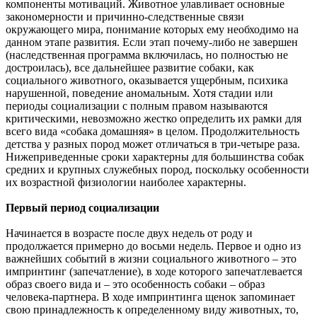
компоненты мотиваций. Животное улавливает основные
закономерности и причинно-
следственные связи
окружающего мира, понимание которых ему необходимо на
данном этапе развития. Если этап почему-
либо не завершен
(наследственная программа включилась, но полностью не
достроилась), все дальнейшее развитие собаки, как
социального животного, оказывается ущербным, психика
нарушенной, поведение аномальным. Хотя стадии или
периоды социализации с полным правом называются
критическими, невозможно жестко определить их рамки для
всего вида «собака домашняя» в целом. Продолжительность
детства у разных пород может отличаться в три-
четыре раза.
Нижеприведенные сроки характерны для большинства собак
средних и крупных служебных пород, поскольку особенности
их возрастной физиологии наиболее характерны.
Первый период социализации
Начинается в возрасте после двух недель от роду и
продолжается примерно до восьми недель. Первое и одно из
важнейших событий в жизни социального животного
–
это
импринтинг (запечатление), в ходе которого запечатлевается
образ своего вида и
–
это особенность собаки
–
образ
человека-
партнера. В ходе импринтинга щенок запоминает
свою принадлежность к определенному виду животных, то,