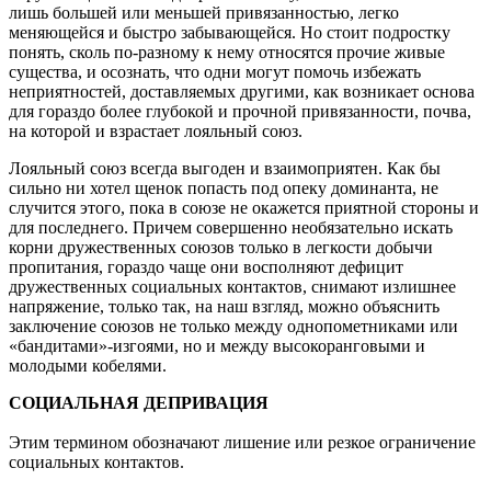
лишь большей или меньшей привязанностью, легко
меняющейся и быстро забывающейся. Но стоит подростку
понять, сколь по-
разному к нему относятся прочие живые
существа, и осознать, что одни могут помочь избежать
неприятностей, доставляемых другими, как возникает основа
для гораздо более глубокой и прочной привязанности, почва,
на которой и взрастает лояльный союз.
Лояльный союз всегда выгоден и взаимоприятен. Как бы
сильно ни хотел щенок попасть под опеку доминанта, не
случится этого, пока в союзе не окажется приятной стороны и
для последнего. Причем совершенно необязательно искать
корни дружественных союзов только в легкости добычи
пропитания, гораздо чаще они восполняют дефицит
дружественных социальных контактов, снимают излишнее
напряжение, только так, на наш взгляд, можно объяснить
заключение союзов не только между однопометниками или
«бандитами»-
изгоями, но и между высокоранговыми и
молодыми кобелями.
СОЦИАЛЬНАЯ ДЕПРИВАЦИЯ
Этим термином обозначают лишение или резкое ограничение
социальных контактов.