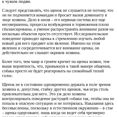
к чужим людям.
Следует представлять, что щенок не слушается не потому, что
он не подчиняется командам и бросает вызов доминанту в
лице хозяина. Дело в ином
–
его нервная система все еще
несовершенна, процессы возбуждения и торможения плохо
сбалансированы, а умение распространять внимание разом на
несколько объектов просто отсутствует. Исследовательское
поведение приводит щенка к стремлению изучать любой
новый для него предмет или явление. Именно на этом
явлении и сосредоточивается все внимание щенка, он
действительно не слышит окриков хозяина.
Более того, чем чаще и громче кричит на щенка хозяин, тем
выше вероятность, что, привыкнув к такой манере общения,
собака просто не будет реагировать на спокойный тихий
голос.
Щенок не в состоянии одновременно держать в поле зрения
хозяина и, допустим, стайку других щенков, чья игра столь
привлекательна для него. Это уж дело хозяина
контролировать поведение растущей собаки так, чтобы она не
попала в опасную ситуацию и не потерялась. Наказания здесь
бессмысленны, поскольку в естественном окружении
–
в стае
–
щенка одергивают, лишь когда он ведет себя чрезмерно