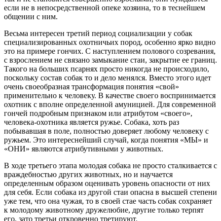
если не в непосредственной опеке хозяина, то в теснейшем
общении с ним.
Весьма интересен третий период социализации у собак
специализированных охотничьих пород, особенно ярко видно
это на примере гончих. С наступлением полового созревания,
с взрослением не связано замыкание стаи, закрытие ее границ.
Такого на больших псарнях просто никогда не происходило,
поскольку состав собак то и дело менялся. Вместо этого идет
очень своеобразная трансформация понятия «свой»
применительно к человеку. В качестве своего воспринимается
охотник с вполне определенной амуницией. Для современной
гончей подробным признаком или атрибутом «своего»,
человека-
охотника является ружье. Собака, хоть раз
побывавшая в поле, полностью доверяет любому человеку с
ружьем. Это интереснейший случай, когда понятия «МЫ» и
«ОНИ» являются атрибутивными у животных.
В ходе третьего этапа молодая собака не просто сталкивается с
враждебностью других животных, но и научается
определенным образом оценивать уровень опасности от них
для себя. Если собака из другой стаи опасна в высшей степени
уже тем, что она чужая, то в своей стае часть собак сохраняет
к молодому животному дружелюбие, другие только терпят
его, зато третьи откровенно третируют.