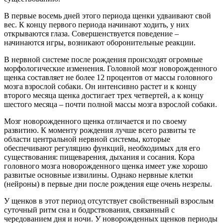
В первые восемь дней этого периода щенки удваивают свой
вес. К концу первого периода начинают ходить, у них
открываются глаза. Совершенствуется поведение
–
начинаются игры, возникают оборонительные реакции.
В нервной системе после рождения происходят огромные
морфологические изменения. Головной мозг новорожденного
щенка составляет не более 12 процентов от массы головного
мозга взрослой собаки. Он интенсивно растет и к концу
второго месяца щенка достигает трех четвертей, а к концу
шестого месяца
–
почти полной массы мозга взрослой собаки.
Мозг новорожденного щенка отличается и по своему
развитию. К моменту рождения лучше всего развиты те
области центральной нервной системы, которые
обеспечивают регуляцию функций, необходимых для его
существования: пищеварения, дыхания и сосания. Кора
головного мозга новорожденного щенка имеет уже хорошо
развитые основные извилины. Однако нервные клетки
(нейроны) в первые дни после рождения еще очень незрелы.
У щенков в этот период отсутствует свойственный взрослым
суточный ритм сна и бодрствования, связанный с
чередованием дня и ночи. У новорожденных щенков периоды