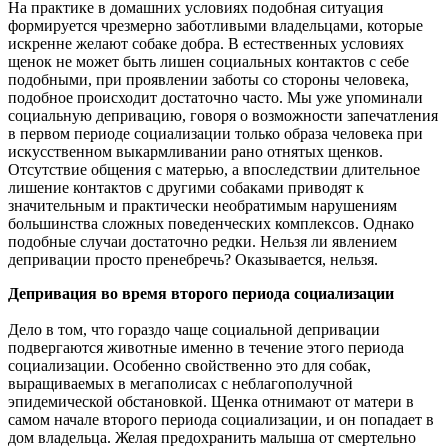
На практике в домашних условиях подобная ситуация
формируется чрезмерно заботливыми владельцами, которые
искренне желают собаке добра. В естественных условиях
щенок не может быть лишен социальных контактов с себе
подобными, при проявлении заботы со стороны человека,
подобное происходит достаточно часто. Мы уже упоминали
социальную депривацию, говоря о возможности запечатления
в первом периоде социализации только образа человека при
искусственном выкармливании рано отнятых щенков.
Отсутствие общения с матерью, а впоследствии длительное
лишение контактов с другими собаками приводят к
значительным и практически необратимым нарушениям
большинства сложных поведенческих комплексов. Однако
подобные случаи достаточно редки. Нельзя ли явлением
депривации просто пренебречь? Оказывается, нельзя.
Депривация во время второго периода социализации
Дело в том, что гораздо чаще социальной депривации
подвергаются животные именно в течение этого периода
социализации. Особенно свойственно это для собак,
выращиваемых в мегаполисах с неблагополучной
эпидемической обстановкой. Щенка отнимают от матери в
самом начале второго периода социализации, и он попадает в
дом владельца. Желая предохранить малыша от смертельно