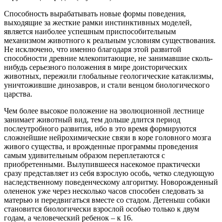
Способность вырабатывать новые формы поведения,
выходящие за жесткие рамки инстинктивных моделей,
является наиболее успешным приспособительным
механизмом животного к реальным условиям существования.
Не исключено, что именно благодаря этой развитой
способности древние млекопитающие, не занимавшие сколь-
нибудь серьезного положения в мире доисторических
животных, пережили глобальные геологические катаклизмы,
уничтожившие динозавров, и стали венцом биологического
царства.
Чем более высокое положение на эволюционной лестнице
занимает животный вид, тем дольше длится период
послеутробного развития, ибо в это время формируются
сложнейшие нейрохимические связи в коре головного мозга
живого существа, и врожденные программы проведения
самым удивительным образом переплетаются с
приобретенными. Вылупившееся насекомое практически
сразу представляет из себя взрослую особь, четко следующую
наследственному поведенческому алгоритму. Новорожденный
олененок уже через несколько часов способен следовать за
матерью и передвигаться вместе со стадом. Детеныш собаки
становится биологически взрослой особью только к двум
годам, а человеческий ребенок
–
к 16.