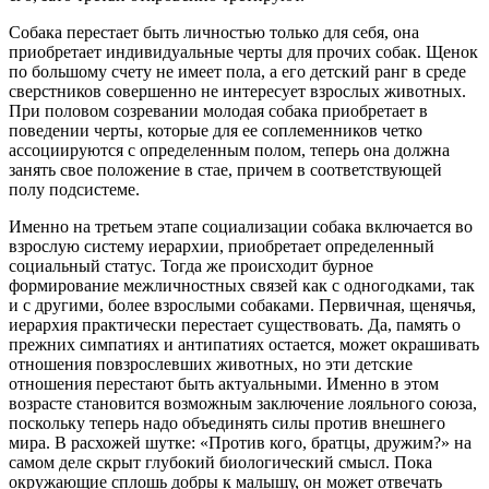
Собака перестает быть личностью только для себя, она
приобретает индивидуальные черты для прочих собак. Щенок
по большому счету не имеет пола, а его детский ранг в среде
сверстников совершенно не интересует взрослых животных.
При половом созревании молодая собака приобретает в
поведении черты, которые для ее соплеменников четко
ассоциируются с определенным полом, теперь она должна
занять свое положение в стае, причем в соответствующей
полу подсистеме.
Именно на третьем этапе социализации собака включается во
взрослую систему иерархии, приобретает определенный
социальный статус. Тогда же происходит бурное
формирование межличностных связей как с одногодками, так
и с другими, более взрослыми собаками. Первичная, щенячья,
иерархия практически перестает существовать. Да, память о
прежних симпатиях и антипатиях остается, может окрашивать
отношения повзрослевших животных, но эти детские
отношения перестают быть актуальными. Именно в этом
возрасте становится возможным заключение лояльного союза,
поскольку теперь надо объединять силы против внешнего
мира. В расхожей шутке: «Против кого, братцы, дружим?» на
самом деле скрыт глубокий биологический смысл. Пока
окружающие сплошь добры к малышу, он может отвечать