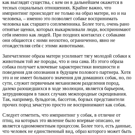
как выглядят существа, с кем он в дальнейшем окажется в
тесных социальных отношениях. Крайне важно, что
импринтинг происходит не только на образ матери, но и на
человека,
–
именно это позволяет собаке воспринимать
человека как старшего соплеменника. Более того, очень рано
отнятые щенки, которых выкармливали люди, воспринимают
себя именно как людей. При поздних контактах с собаками
они общаются с ними неохотно, ограниченно, явно не
отождествляя себя с этими животными.
Запечатление образа матери усиливает тягу молодой собаки к
животным той же породы, что и она сама. Из этого образа
собака получает ключевые характеристики внешности и
поведения для опознания в будущем полового партнера. Хотя
это и не имеет большого значения для домашних собак, но, по
сути, служит первичным механизмом разделения пород,
далеко разошедшихся в ходе эволюции, является барьером,
затрудняющим в таких случаях межпородные скрещивания.
Так, например, бульдогов, бассетов, борзых представители
прочих пород зачастую просто не воспринимают как собак.
Следует отметить, что импринтинг у собак, в отличие от
птиц, на которых это явление было впервые описано, не
является одномоментным процессом. Более того, есть данные,
что человек не единственный вид, образ которого может быть