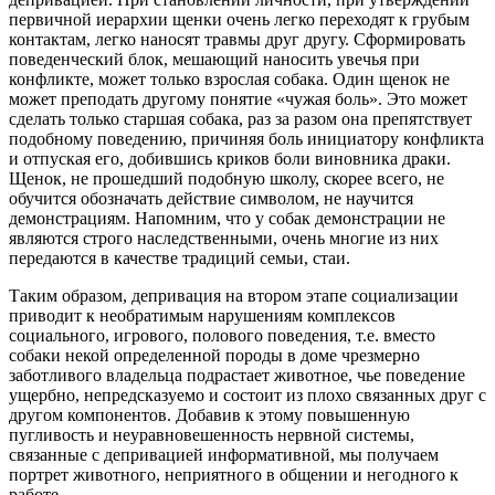
первичной иерархии щенки очень легко переходят к грубым
контактам, легко наносят травмы друг другу. Сформировать
поведенческий блок, мешающий наносить увечья при
конфликте, может только взрослая собака. Один щенок не
может преподать другому понятие «чужая боль». Это может
сделать только старшая собака, раз за разом она препятствует
подобному поведению, причиняя боль инициатору конфликта
и отпуская его, добившись криков боли виновника драки.
Щенок, не прошедший подобную школу, скорее всего, не
обучится обозначать действие символом, не научится
демонстрациям. Напомним, что у собак демонстрации не
являются строго наследственными, очень многие из них
передаются в качестве традиций семьи, стаи.
Таким образом, депривация на втором этапе социализации
приводит к необратимым нарушениям комплексов
социального, игрового, полового поведения, т.е. вместо
собаки некой определенной породы в доме чрезмерно
заботливого владельца подрастает животное, чье поведение
ущербно, непредсказуемо и состоит из плохо связанных друг с
другом компонентов. Добавив к этому повышенную
пугливость и неуравновешенность нервной системы,
связанные с депривацией информативной, мы получаем
портрет животного, неприятного в общении и негодного к
работе.