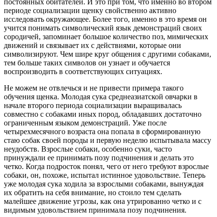
постоянных обитателей. И это при том, что именно во втором
периоде социализации щенку свойственно активно
исследовать окружающее. Более того, именно в это время он
учится понимать символический язык демонстраций своих
сородичей, запоминает большое количество поз, мимических
движений и связывает их с действиями, которые они
символизируют. Чем шире круг общения с другими собаками,
тем больше таких символов он узнает и обучается
воспроизводить в соответствующих ситуациях.
Не можем не отвлечься и не привести примера такого
обучения щенка. Молодая сука среднеазиатской овчарки в
начале второго периода социализации выращивалась
совместно с собаками иных пород, обладавших достаточно
ограниченным языком демонстраций. Уже после
четырехмесячного возраста она попала в сформированную
стаю собак своей породы и первую неделю испытывала массу
неудобств. Взрослые собаки, особенно суки, часто
принуждали ее принимать позу подчинения и делать это
четко. Когда подросток понял, чего от него требуют взрослые
собаки, он, похоже, испытал истинное удовольствие. Теперь
уже молодая сука ходила за взрослыми собаками, вынуждая
их обратить на себя внимание, но стоило тем сделать
малейшее движение угрозы, как она утрированно четко и с
видимым удовольствием принимала позу подчинения.