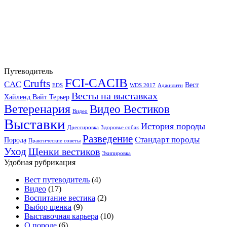
Путеводитель
FCI-CACIB
Crufts
CAC
Вест
EDS
WDS 2017
Аджилити
Весты на выставках
Хайленд Вайт Терьер
Ветеренария
Видео Вестиков
Видео
Выставки
История породы
Дрессировка
Здоровье собак
Разведение
Стандарт породы
Порода
Практические советы
Уход
Щенки вестиков
Экипировка
Удобная рубрикация
Вест путеводитель
(4)
Видео
(17)
Воспитание вестика
(2)
Выбор щенка
(9)
Выставочная карьера
(10)
О породе
(6)