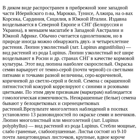
В диком виде распространен в прибрежной зоне западной
части Иберийского п-ва, Марокко, Тунисе, Алжира, на о-вах
Корсика, Сардиния, Сицилия, в Южной Италии. Издавна
возделывается в Северной Европе и СНГ (Белоруссия и
Украина), в меньшем масштабе в Западной Австралии и
Южной Африке. Обычно считается однолетником, но в
природе иногда можно обнаружить двух- и четырехлетние
растения. Люпин узколистный (лат. Lupinus angustifolius) —
вид растений из рода Lupinus. Люпин узколистный всё шире
возделывают в Росии и др. странах СНГ в качестве кормовой
культуры. Этот вид люпина наиболее скороспелый. Окраска
семян варьирует от темно-серой (почти черной) со светлыми
пятнами и точками разной величины, серо-коричневой,
коричневой до светло-серой и белой. Семена с окрашенной
пятнистостой кожурой коррелируют с синими и розовыми
цветками. По этим двум признакам (маркерам) наблюдается
гомологическая изменчивость. Неокрашенные (белые) семена
бывают у белоцветковых и сиренецветковых
растений.Врезультате многолетних наблюдений в посевах
установлено 13 разновидностей по окраске семян и венчиков.
Люпин многолистный или многолетний (лат. Lupinus
polyphyllus) — вид растений из рода Lupinus. Стебли мощные,
слабо граненые, слабоопушенные. Листья состоят из 9-10
почти ланцетовидных листочков, крупные, вдвое короче