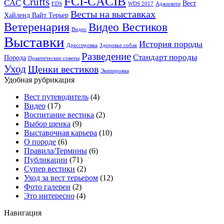
FCI-CACIB
Crufts
CAC
Вест
EDS
WDS 2017
Аджилити
Весты на выставках
Хайленд Вайт Терьер
Ветеренария
Видео Вестиков
Видео
Выставки
История породы
Дрессировка
Здоровье собак
Разведение
Стандарт породы
Порода
Практические советы
Уход
Щенки вестиков
Экипировка
Удобная рубрикация
Вест путеводитель
(4)
Видео
(17)
Воспитание вестика
(2)
Выбор щенка
(9)
Выставочная карьера
(10)
О породе
(6)
Правила/Термины
(6)
Публикации
(71)
Супер вестики
(2)
Уход за вест терьером
(12)
Фото галереи
(2)
Это интересно
(4)
Навигация