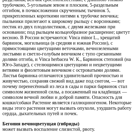
трубочкою, 5-угольным зевом и плоским, 5-раздельным
отгибом, в почкосложении скрученным; тычинок 5,
прикрепленных короткими нитями к трубочке венчика;
пыльники прилегают к широкому рыльцу с ворсинками;
пестик из двух плодолистиков, с двумя железками при
основании; под рыльцем кольцеобразное расширение; цветут
весною. В России встречаются: Vinca minor L., хрещатий
барвинок, могильница (в средняя и южная России), с
прямостоящими цветущими веточками, вечнозелеными
листьями и светло-голубым венчиком с тупо срезанными
долями отгиба, и Vinca herbacea W. К., Барвинок степовий (на
Юго-Западе), с стелющимися цветущими и нецветущими
ветвями и фиолетовым венчиком с островатыми долями.
Листья барвинка отличаются удивительной прочностью и
живучестью, сохраняя свежий вид даже под снегом, — вот
почему перенесённый из леса в сады и парки барвинок стал
символом жизненной силы, а посаженный на кладбищах —
символом вечной любви и доброй памяти. Опасность для
кошки/собаки Растение является галлюциногеном. Некоторые
виды этого растения могут вызвать опухоли, ухудшить работу
сердца, дыхательных путей и почек.
Бегония вечноцветущая (гибриды)
может вызвать воспаление слизистой, рвоту.