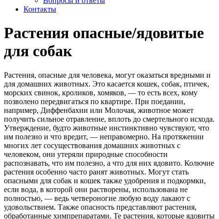
Вопросы и ответы
Контакты
Растения опасные/ядовитые
для собак
Растения, опасные для человека, могут оказаться вредными и
для домашних животных. Это касается кошек, собак, птичек,
морских свинок, кроликов, хомяков, — то есть всех, кому
позволено передвигаться по квартире. При поедании,
например, Диффенбахии или Молочая, животное может
получить сильное отравление, вплоть до смертельного исхода.
Утверждение, будто животные инстинктивно чувствуют, что
им полезно и что вредит, — неправомерно. На протяжении
многих лет сосуществования домашних животных с
человеком, они утеряли природные способности
распознавать, что им полезно, а что для них ядовито. Колючие
растения особенно часто ранят животных. Могут стать
опасными для собак и кошек также удобрения и подкормки,
если вода, в которой они растворены, использована не
полностью, — ведь четвероногие любую воду лакают с
удовольствием. Также опасность представляют растения,
обработанные химпрепаратами. Те растения, которые ядовиты