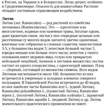
в России, на Украине и в Белоруссии. Легко дичает, особенно
в Средиземноморье. Опасность для кошки/собаки Растение
обладает системным отравляющим воздействием.
Лютик
Лю́тик (лат. Ranunculus) — род растений из семейства
лютиковых (Ranimculaceae). Это — однолетние или
многолетние, водяные или наземные травы, богатые едким,
даже ядовитым соком. листья у них очередные цельные или
рассеченные (у многих видов лапчато); цветки одиночные,
конечные или собранные в сложные соцветия; чашелистиков
3-5, у большинства видов 5; лепестков большей частью 5,
изредка меньше или больше этого числа; лепесток у своего
основания имеет медовую ямку, голую или прикрытую
небольшой чешуйкой; тычинок и пестиков множество; пестик
состоит из одного плодолистика, с одногнездой завязью. Плод
— сборный, состоящий из множества семянок. Всех видов
Лютиков насчитывается около 160, большинство из них
встречается в умеренных и холодных климатах северного
полушария. В Европейской России встречается до 40 видов,
из них наиболее часты Ranunculus acer L. (едкий Лю́тик),
Ranunculus polyanthemos L. (пушистый Лю́тик), Ranunculus
repens L. (ползучий Лю́тик), Ranunculus sceleratus L. (ядовитый
Лю́тик), Ranunculus aquatilis L. (водяной Лю́тик) и др. Лю́тик
значительного практического применения не имеет.