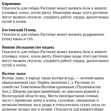
Бирючина
Опасность для собаки Растение может вызвать боль в животе
(спазмы), понос, и/или рвоту. Некоторые виды этого растения
могут вызвать опухоли, ухудшить работу сердца, дыхательных
путей и почек.
Бостонский Плющ
Опасность для собаки Растение может вызвать раздражение
(отек) языка и губ.
Вишня (большинство видов)
Опасность для собаки Растение может вызвать боль в животе
(спазмы), понос, и/или рвоту. Некоторые виды этого растения
могут вызвать опухоли, ухудшить работу сердца, дыхательных
путей и почек.
Волчье лыко
Волчье лыко, в народе также волчья ягода, — волчеягодник
обыкновенный (лат. Daphne mezereum L.). Растение из
семейства Тимелеевые/Волчеягодниковые (Thymelaeaceae
Juss.). Широко распространённый, но довольно редкий в
Вологодской области вид. Места произрастания: еловые,
часто с примесью липы и клена, сосновые, смешанные и
мелколиственные леса; редко в относительно сухих логах по
долинам лесных рек и ручьёв. Опасность для кошки/собаки