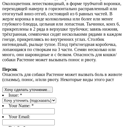
Околоцветник лепестковидный, в форме трубчатой воронки,
переходящей наверху в горизонтально расправленный или
отогнутый вниз отгиб, состоящий из 6 равных частей. В
жерле коронка в виде колокольчика или более или менее
глубокого блюдца, цельная или лопастная. Тычинки, коих 6,
прикреплены в 2 ряда в верхушке трубочки; завязь нижняя,
трёхгранная, семяпочки сидят несколькими рядами в каждом
гнезде, прикрепляясь во внутренних углах. Столбик
нитевидный, рыльце тупое. Плод трёхгнездная коробочка,
лопающаяся по створкам на 3 части. Семян несколько или
много, они шаровидные и с белком. Опасность для кошки/
собаки Растение может вызывать понос и рвоту.
Персик
Опасность для собаки Растение может вызвать боль в животе
(спазмы), понос, и/или рвоту. Некоторые виды этого раст
Хочу сделать уточнение...
Issue:
*
Your Name:
*
Your Email: