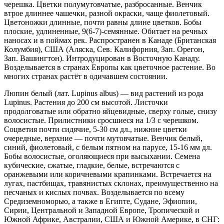
черешка. Цветки полумутовчатые, разбросанные. Венчик
втрое длиннее чашечки, разной окраски, чаще фиолетовый.
Цветоножки длинные, почти равны длине цветков. Бобы
плоские, удлиненные, 9(6-7)-семянные. Обитает на речных
наносах и в поймах рек. Распространен в Канаде (Британская
Колумбия), США (Аляска, Сев. Калифорния, Зап. Орегон,
Зап. Вашингтон). Интродуцирован в Восточную Канаду.
Возделывается в странах Европы как цветочное растение. Во
многих странах растёт в одичавшем состоянии.
Люпин белый (лат. Lupinus albus) — вид растений из рода
Lupinus. Растения до 200 см высотой. Листочки
продолговатые или обратно яйцевидные, сверху голые, снизу
волосистые. Прилистники сросшиеся на 1/3 с черешком.
Соцветия почти сидячие, 5-30 см дл., нижние цветки
очередные, верхние — почти мутовчатые. Венчик белый,
синий, фиолетовый, с белым пятном на парусе, 15-16 мм дл.
Бобы волосистые, оголяющиеся при высыхании. Семена
кубические, сжатые, гладкие, белые, встречаются с
оранжевыми или коричневыми крапинками. Встречается на
лугах, пастбищах, травянистых склонах, преимущественно на
песчаных и кислых почвах. Возделывается по всему
Средиземноморью, а также в Египте, Судане, Эфиопии,
Сирии, Центральной и Западной Европе, Тропической и
Южной Африке, Австралии, США и Южной Америке, в СНГ: