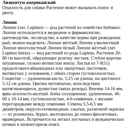
Лизихитум американский
Опасность для собаки Растение может вызывать понос и
рвоту.
Люпин
Люпин (лат. Lupinus) — род растений из семейства бобовых.
Люпин используется в медицине и фармакологии,
цветоводстве, лесоводстве, в качестве корма при разведении
рыб, можно выделить: Люпин жёлтый Люпин узколистный
Люпин многолистный Люпин белый Люпин жёлтый (лат.
Lupinus luteus) — вид растений из рода Lupinus. Растения 20-
80 см высотой, образующие розетку листьев. Стебли коротко
опушенные, сильно ветвистые внизу. Листья из 7-9(11)
продолговато-яйцевидных или ланцетных листочков,
вытянутых у основания, с обеих сторон густоволосистых.
Соцветие — удлиненная кисть, 5-25 см длины, на цветоносе
5-12 см длины. Цветки мутовчатые, впоследствии
вытягивающиеся, душистые (запах резеды). Венчик 14-16 мм,
ярко-золотисто-желтый. Бобы сплущенные, удлиненные, 40-
60 х 10-14 мм, густоволосистые, 4-6-семянные, с косыми
перегородками между семенами. Семена 5,5-6,5 мм
диаметром, округло-почковидные, сжатые, различной окраски
— от розоватых, бурых, желтоватых до темно-фиолетовых,
мраморных. Встречается на легких песчаных и вулканических
почвах в нижнегорном поясе.