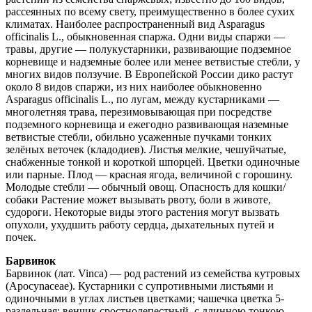
рассеянных по всему свету, преимущественно в более сухих
климатах. Наиболее распространенный вид Asparagus
officinalis L., обыкновенная спаржа. Одни виды спаржи —
травы, другие — полукустарники, развивающие подземное
корневище и надземные более или менее ветвистые стебли, у
многих видов ползучие. В Европейской России дико растут
около 8 видов спаржи, из них наиболее обыкновенно
Asparagus officinalis L., по лугам, между кустарниками —
многолетняя трава, перезимовывающая при посредстве
подземного корневища и ежегодно развивающая наземные
ветвистые стебли, обильно усаженные пучками тонких
зелёных веточек (кладодиев). Листья мелкие, чешуйчатые,
снабженные тонкой и короткой шпорцей. Цветки одиночные
или парные. Плод — красная ягода, величиной с горошину.
Молодые стебли — обычный овощ. Опасность для кошки/
собаки Растение может вызывать рвоту, боли в животе,
судороги. Некоторые виды этого растения могут вызвать
опухоли, ухудшить работу сердца, дыхательных путей и
почек.
Барвинок
Барвинок (лат. Vinca) — род растений из семейства кутровых
(Apocynaceae). Кустарники с супротивными листьями и
одиночными в углах листьев цветками; чашечка цветка 5-
раздельная; венчик сростнолепестный, с длинною тонкою