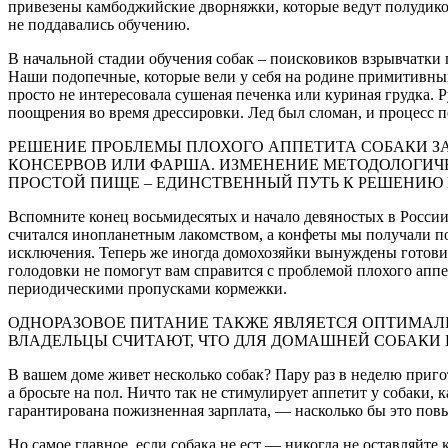
привезены камбоджийские дворняжки, которые ведут полудико
не поддавались обучению.
В начальной стадии обучения собак – поисковиков взрывчатк
Наши подопечные, которые вели у себя на родине примитивный
просто не интересовала сушеная печенка или куриная грудка. 
поощрения во время дрессировки. Лед был сломан, и процесс 
РЕШЕНИЕ ПРОБЛЕМЫ ПЛОХОГО АППЕТИТА СОБАКИ ЗА
КОНСЕРВОВ ИЛИ ФАРША. ИЗМЕНЕНИЕ МЕТОДОЛОГИЧ
ПРОСТОЙ ПИЩЕ – ЕДИНСТВЕННЫЙ ПУТЬ К РЕШЕНИЮ
Вспомните конец восьмидесятых и начало девяностых в России 
считался инопланетным лакомством, а конфеты мы получали по
исключения. Теперь же иногда домохозяйки вынуждены готовить
голодовки не помогут вам справится с проблемой плохого апп
периодическими пропусками кормежки.
ОДНОРАЗОВОЕ ПИТАНИЕ ТАКЖЕ ЯВЛЯЕТСЯ ОПТИМАЛЬ
ВЛАДЕЛЬЦЫ СЧИТАЮТ, ЧТО ДЛЯ ДОМАШНЕЙ СОБАКИ 
В вашем доме живет несколько собак? Пару раз в неделю пригото
а бросьте на пол. Ничто так не стимулирует аппетит у собаки, 
гарантирована пожизненная зарплата, — насколько бы это пов
Но самое главное, если собака не ест — никогда не оставляйте