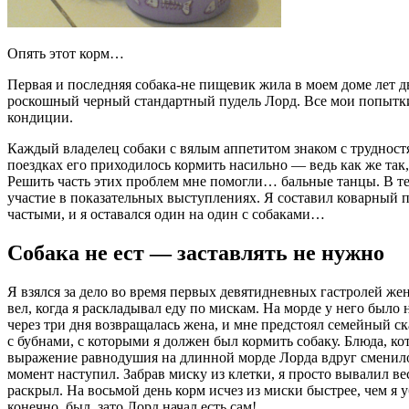
Опять этот корм…
Первая и последняя собака-не пищевик жила в моем доме лет дв
роскошный черный стандартный пудель Лорд. Все мои попытки у
кондиции.
Каждый владелец собаки с вялым аппетитом знаком с трудностя
поездках его приходилось кормить насильно — ведь как же так, 
Решить часть этих проблем мне помогли… бальные танцы. В т
участие в показательных выступлениях. Я составил коварный 
частыми, и я оставался один на один с собаками…
Собака не ест — заставлять не нужно
Я взялся за дело во время первых девятидневных гастролей жен
вел, когда я раскладывал еду по мискам. На морде у него было 
через три дня возвращалась жена, и мне предстоял семейный с
с бубнами, с которыми я должен был кормить собаку. Блюда, ко
выражение равнодушия на длинной морде Лорда вдруг сменилось
момент наступил. Забрав миску из клетки, я просто вывалил вес
раскрыл. На восьмой день корм исчез из миски быстрее, чем я у
конечно, был, зато Лорд начал есть сам!