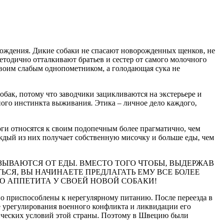
рождения. Дикие собаки не спасают новорожденных щенков, не
тодично отталкивают братьев и сестер от самого молочного
своим слабым однопометником, а голодающая сука не
обак, потому что заводчики зацикливаются на экстерьере и
ного инстинкта выживания. Этика – личное дело каждого,
ги относятся к своим подопечным более прагматично, чем
дый из них получает собственную мисочку и больше еды, чем
ЫВАЮТСЯ ОТ ЕДЫ. ВМЕСТО ТОГО ЧТОБЫ, ВЫДЕРЖАВ
СЯ, ВЫ НАЧИНАЕТЕ ПРЕДЛАГАТЬ ЕМУ ВСЕ БОЛЕЕ
О АППЕТИТА У СВОЕЙ НОВОЙ СОБАКИ!
ьно приспособлены к нерегулярному питанию. После переезда в
 урегулирования военного конфликта и ликвидации его
ических условий этой страны. Поэтому в Швецию были