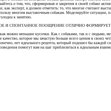
йтесь о том, что, сформировав и закрепив в своей собаке акти
е, как эксперт, я должен отметить: то, что многие считают выс
а пользу многим выставочным собакам. Моделируйте ситуации, п
голодна к занятию.
НОЕ И СПОНТАННОЕ ПООЩРЕНИЕ ОТЛИЧНО ФОРМИРУЕ
как можно меньшие кусочки. Как с собаками, так и с людьми, ме
ое качество, которое мы зачастую больше всего ценим в своих че
онечно, нет идеального рецепта, который подошел бы каждой со
оведения помогут вам на шаг приблизиться к идеальным взаим