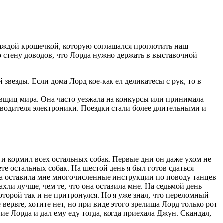
 каждой крошечкой, которую соглашался проглотить наш
ю стену доводов, что Лорда нужно держать в выставочной
звезды. Если дома Лорд кое-как ел деликатесы с рук, то в
вщиц мира. Она часто уезжала на конкурсы или принимала
зводителя электроники. Поездки стали более длительными и
 и кормил всех остальных собак. Первые дни он даже ухом не
те остальных собак. На шестой день я был готов сдаться –
уга оставила мне многочисленные инструкции по поводу танцев
ахли лучше, чем те, что она оставила мне. На седьмой день
торой так и не притронулся. Но я уже знал, что переломный
верьте, хотите нет, но при виде этого зрелища Лорд только рот
ие Лорда и дал ему еду тогда, когда приехала Джун. Скандал,