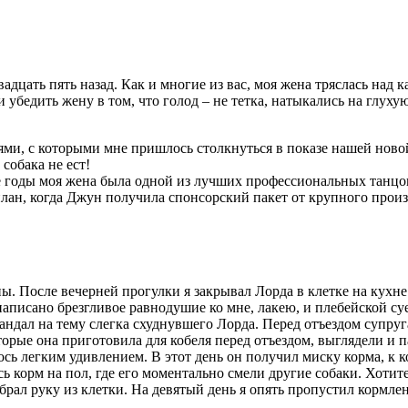
адцать пять назад. Как и многие из вас, моя жена тряслась над
бедить жену в том, что голод – не тетка, натыкались на глуху
ми, с которыми мне пришлось столкнуться в показе нашей новой 
собака не ест!
е годы моя жена была одной из лучших профессиональных танцо
план, когда Джун получила спонсорский пакет от крупного прои
ы. После вечерней прогулки я закрывал Лорда в клетке на кухне
написано брезгливое равнодушие ко мне, лакею, и плебейской суе
кандал на тему слегка схуднувшего Лорда. Перед отъездом супр
торые она приготовила для кобеля перед отъездом, выглядели и п
 легким удивлением. В этот день он получил миску корма, к ко
ь корм на пол, где его моментально смели другие собаки. Хотите 
брал руку из клетки. На девятый день я опять пропустил кормлен