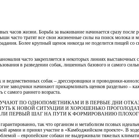
вых часов жизни. Борьба за выживание начинается сразу после 
ши часто тратят все свои жизненные силы на поиск молока и ме
страдания. Более крупный щенок никогда не поделится пищей со 
 аномалия часто закрепляется в некоторых линиях выставочных с
ьзования в разведении собак, лишенных базового и самого силь
х и ведомственных собак – дрессировщики и проводники-киноло
ие заводчики начинают прикармливать щенков раздельно – каж
 с самого раннего возраста.
УЧАЮТ ПО ОДНОПОМЕТНИКАМ И В ПЕРВЫЕ ДНИ ОТКАЗ
УТЬ К НОВОЙ СИТУАЦИИ И ХОРОШЕНЬКО ПРОГОЛОДАТЬ
ЛИ ПЕРВЫЙ ШАГ НА ПУТИ К ФОРМИРОВАНИЮ ПЛОХОГ
не гарантированно, так что организм и метаболизм псовых идеал
кой армии и принял участие в «Камбоджийском проекте». В ходе
облемой – европейские собаки не выдерживали тяжелых климат