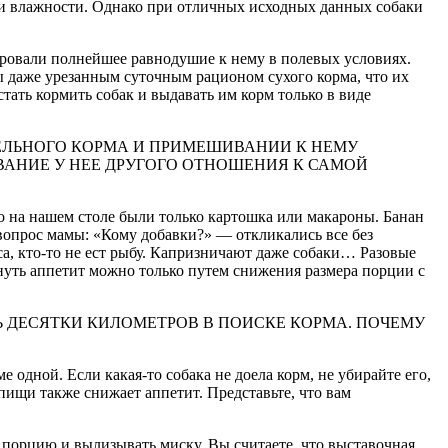
 и влажности. Однако при отличных исходных данных собаки
ровали полнейшее равнодушие к нему в полевых условиях.
 даже урезанным суточным рационом сухого корма, что их
тать кормить собак и выдавать им корм только в виде
ТЕЛЬНОГО КОРМА И ПРИМЕШИВАНИИ К НЕМУ
АНИЕ У НЕЕ ДРУГОГО ОТНОШЕНИЯ К САМОЙ
то на нашем столе были только картошка или макароны. Банан
вопрос мамы: «Кому добавки?» — откликались все без
са, кто-то не ест рыбу. Капризничают даже собаки… Разовые
нуть аппетит можно только путем снижения размера порции с
 ДЕСЯТКИ КИЛОМЕТРОВ В ПОИСКЕ КОРМА. ПОЧЕМУ
е одной. Если какая-то собака не доела корм, не убирайте его,
я пищи также снижает аппетит. Представьте, что вам
ю порцию и вылизывать миску. Вы считаете, что выставочная