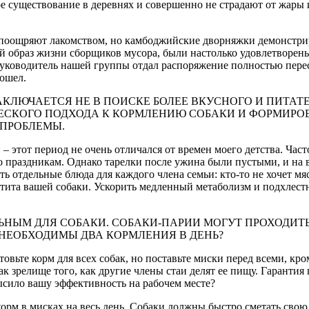
е существование в деревнях и совершенно не страдают от жары
и поощряют лакомством, но камбоджийские дворняжки демонстри
 образ жизни сборщиков мусора, были настолько удовлетворены
Руководитель нашей группы отдал распоряжение полностью перес
пошел.
КЛЮЧАЕТСЯ НЕ В ПОИСКЕ БОЛЕЕ ВКУСНОГО И ПИТА
ЕСКОГО ПОДХОДА К КОРМЛЕНИЮ СОБАКИ И ФОРМИРОВ
 ПРОБЛЕМЫ.
– этот период не очень отличался от времен моего детства. Час
 праздникам. Однако тарелки после ужина были пустыми, и на 
 отдельные блюда для каждого члена семьи: кто-то не хочет мя
етита вашей собаки. Ускорить медленный метаболизм и подхлест
НЫМ ДЛЯ СОБАКИ. СОБАКИ-ПАРИИ МОГУТ ПРОХОДИТЬ
НЕОБХОДИМЫ ДВА КОРМЛЕНИЯ В ДЕНЬ?
вьте корм для всех собак, но поставьте миски перед всеми, кром
как зрелище того, как другие члены стаи делят ее пищу. Гаранти
ысило вашу эффективность на рабочем месте?
 корм в мисках на весь день. Собаки должны быстро сметать сво